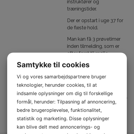
instruktører og
træningstider.
​Der er opstart i uge 37 for
de fleste hold.
Man kan få 3 prøvetimer
inden tilmelding, som er
efter først til mølle
princippet.
Samtykke til cookies
Der tages forbehold for
Vi og vores samarbejdspartnere bruger
ændringer.
teknologier, herunder cookies, til at
Ved spørgsmål kontakt
indsamle oplysninger om dig til forskellige
gymnastikudvalget – Signe
formål, herunder: Tilpasning af annoncering,
Jensen, mobil 2883 0928.
bedre brugeroplevelse, funktionalitet,
statistik og marketing. Disse oplysninger
kan blive delt med annoncerings- og