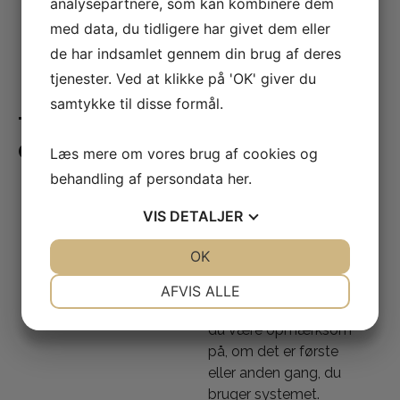
analysepartnere, som kan kombinere dem
med data, du tidligere har givet dem eller
de har indsamlet gennem din brug af deres
tjenester. Ved at klikke på 'OK' giver du
samtykke til disse formål.
Tilmelding
Gymnastik
Læs mere om vores brug af cookies og
Sådan
behandling af persondata
her
.
tilmelder du
VIS
DETALJER
dig en
JA
NEJ
OK
JA
NEJ
aktivitet
NØDVENDIGE
PRÆFERENCER
Når du klikker på
AFVIS ALLE
knappen
“Tilmeld”
, skal
JA
NEJ
JA
NEJ
du være opmærksom
MARKETING
STATISTIK
på, om det er første
eller anden gang, du
bruger systemet.