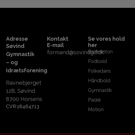
Adresse
Kontakt
Se vores hold
E-mail
her
Søvind
Badminton
formand@sovindgif.dk
Gymnastik
Fodbold
– og
Idrætsforening
Folkedans
Håndbold
Ravnebjerget
Gymnastik
12B, Søvind
8700 Horsens
Padel
CVR:18464713
Motion