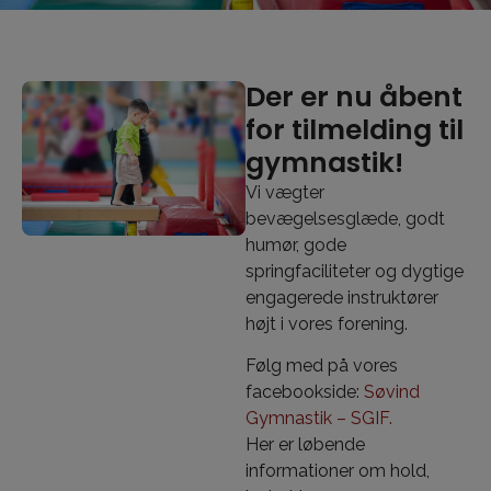
Der er nu åbent
for tilmelding til
gymnastik!
Vi vægter
bevægelsesglæde, godt
humør, gode
springfaciliteter og dygtige
engagerede instruktører
højt i vores forening.
Følg med på vores
facebookside:
Søvind
Gymnastik – SGIF.
Her er løbende
informationer om hold,