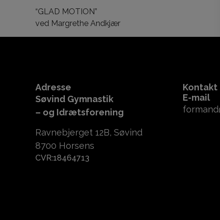
“GLAD MOTION”
ved Margrethe Andkjær
Adresse
Kontakt
E-mail
Søvind Gymnastik
formand@
– og Idrætsforening
Ravnebjerget 12B, Søvind
8700 Horsens
CVR:18464713