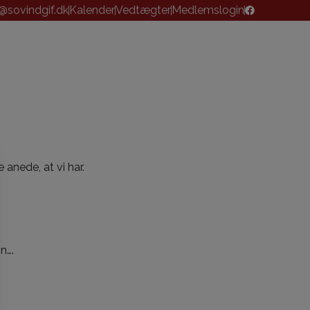
sovindgif.dk
Kalender
Vedtægter
Medlemslogin
 anede, at vi har.
n….