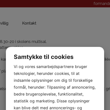
formand@
ivillig
Kontakt
18.30-20 i skolens multisal.
lattermusklen.
Samtykke til cookies
n vi sagtens opleve følelsen af, at der findes muskler, vi ikke
Vi og vores samarbejdspartnere bruger
plads til flere på holdet.
teknologier, herunder cookies, til at
indsamle oplysninger om dig til forskellige
formål, herunder: Tilpasning af annoncering,
lsen bliver ikke ringere, når den bliver krydret med et godt gri
bedre brugeroplevelse, funktionalitet,
statistik og marketing. Disse oplysninger
kan blive delt med annoncerings- og