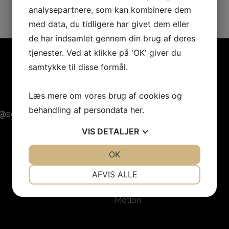
analysepartnere, som kan kombinere dem
med data, du tidligere har givet dem eller
de har indsamlet gennem din brug af deres
tjenester. Ved at klikke på 'OK' giver du
samtykke til disse formål.
Se vores hold her
Læs mere om vores brug af cookies og
Badminton
behandling af persondata
her
.
sovindgif.dk
Fodbold
VIS
DETALJER
Folkedans
Håndbold
JA
NEJ
OK
JA
NEJ
Gymnastik
NØDVENDIGE
PRÆFERENCER
AFVIS ALLE
Padel
JA
NEJ
JA
NEJ
Motion
MARKETING
STATISTIK